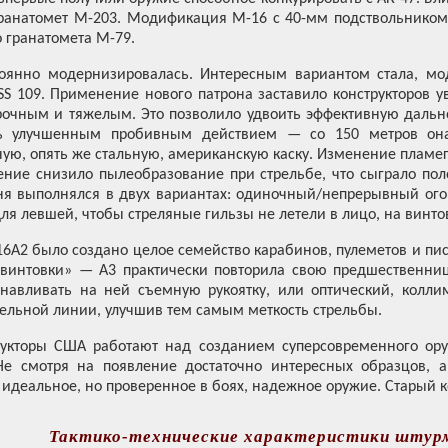
ранатомет М-203. Модификация М-16 с 40-мм подствольником 
о гранатомета М-79.
тоянно модернизировалась. Интересным вариантом стала, м
S 109. Применение нового патрона заставило конструкторов ув
рочным и тяжелым. Это позволило удвоить эффективную дально
сь улучшенным пробивным действием — со 150 метров она
ную, опять же стальную, американскую каску. Изменение пламег
ение снизило пылеобразование при стрельбе, что сыграло по
ня выполнялся в двух вариантах: одиночный/непрерывный ог
ля левшей, чтобы стреляные гильзы не летели в лицо, на винт
6А2 было создано целое семейство карабинов, пулеметов и пис
интовки» — А3 практически повторила свою предшественницу
анавливать на ней съемную рукоятку, или оптический, колл
ельной линии, улучшив тем самым меткость стрельбы.
рукторы США работают над созданием суперсовременного ор
Не смотря на появление достаточно интересных образцов, 
е идеальное, но проверенное в боях, надежное оружие. Старый к
Тактико-технические характеристики штур