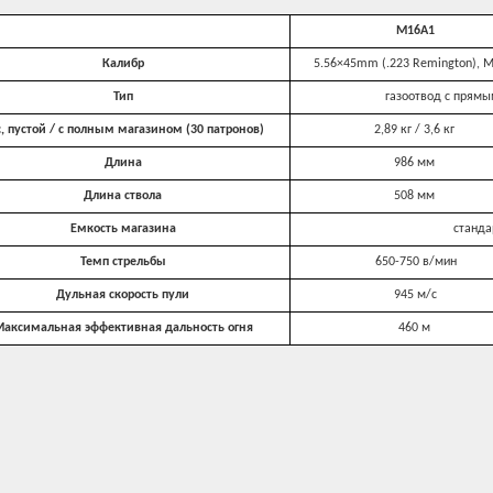
M16A1
Калибр
5.56×45mm (.223 Remington), 
Тип
газоотвод с прямы
, пустой / с полным магазином (30 патронов)
2,89 кг / 3,6 кг
Длина
986 мм
Длина ствола
508 мм
Емкость магазина
станда
Темп стрельбы
650-750 в/мин
Дульная скорость пули
945 м/с
аксимальная эффективная дальность огня
460 м