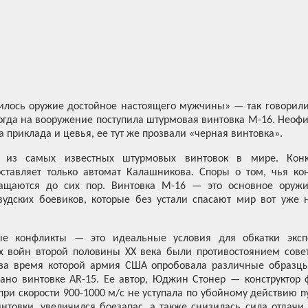
вилось оружие достойное настоящего мужчины» — так говорил
огда на вооружение поступила штурмовая винтовка М-16. Неоф
а приклада и цевья, ее тут же прозвали «черная винтовка».
 из самых известных штурмовых винтовок в мире. Кон
ставляет только автомат Калашникова. Споры о том, чья ко
ащаются до сих пор. Винтовка М-16 — это основное оружи
удских боевиков, которые без устали спасают мир вот уже 
ные конфликты — это идеальные условия для обкатки экс
 войн второй половины XX века были противостоянием совет
 за время которой армия США опробовала различные образцы
ано винтовке AR-15. Ее автор, Юджин Стонер — конструктор ф
о при скорости 900-1000 м/с не уступала по убойному действию 
нтовки, увеличился боезапас, а также снизилась сила отдачи