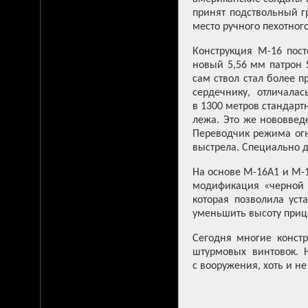
принят подствольный г
место ручного пехотног
Конструкция М-16 пос
новый 5,56 мм патрон S
сам ствол стал более п
сердечнику, отличала
в 1300 метров стандарт
лежа. Это же нововвед
Переводчик режима ог
выстрела. Специально д
На основе М-16А1 и М-1
модификация «черной в
которая позволила уст
уменьшить высоту приц
Сегодня многие конст
штурмовых винтовок. 
с вооружения, хоть и н