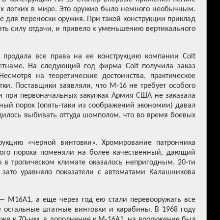
ых легких в мире. Это оружие было немного необычным.
е для переноски оружия. При такой конструкции приклад
ить силу отдачи, и привело к уменьшению вертикального
, продала все права на ее конструкцию компании Colt
Вьетнаме. На следующий год фирма Colt получила заказ
смотря на теоретические достоинства, практическое
ки. Поставщики заявляли, что М-16 не требует особого
ии при первоначальных закупках Армия США не заказала
нный порох (опять-таки из соображений экономии) давал
одилось выбивать оттуда шомполом, что во время боевых
трукцию «черной винтовки». Хромирование патронника
нного пороха поменяли на более качественный, дающий
о в тропическом климате оказалось непригодным. 20-ти
 зато уравняло показатели с автоматами Калашникова
 М16А1, а еще через год ею стали перевооружать все
е остальные штатные винтовки и карабины. В 1968 году
иже к 70-ым, в дополнение к М-16А1, на вооружение был