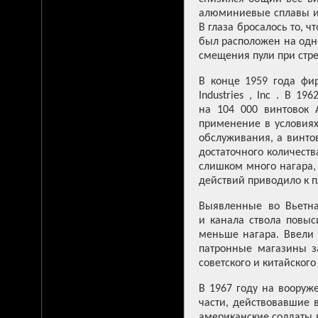
алюминиевые сплавы и 
В глаза бросалось то, 
был расположен на одно
смещения пули при стре
В конце 1959 года фир
Industries , Inc . В 
на 104 000 винтовок 
применение в условиях
обслуживания, а винто
достаточного количеств
слишком много нагара, 
действий приводило к 
Выявленные во Вьетна
и канала ствола повыс
меньше нагара. Ввели 
патронные магазины з
советского и китайского
В 1967 году на воору
части, действовавшие 
американские солдаты в