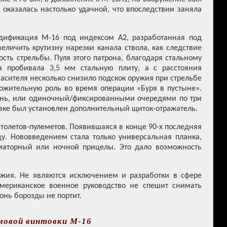
оказалась настолько удачной, что впоследствии заняла
одификация М-16 под индексом А2, разработанная под
еличить крутизну нарезки канала ствола, как следствие
сть стрельбы. Пуля этого патрона, благодаря стальному
 пробивала 3,5 мм стальную плиту, а с расстояния
асителя несколько снизило подскок оружия при стрельбе
ложительную роль во время операции «Буря в пустыне».
онь, или одиночный/фиксированными очередями по три
овке был установлен дополнительный щиток-отражатель.
толетов-пулеметов. Появившаяся в конце 90-х последняя
. Нововведением стала только универсальная планка,
иматорный или ночной прицелы. Это дало возможность
ужия. Не являются исключением и разработки в сфере
американское военное руководство не спешит снимать
онь борозды не портит.
мовой винтовки M-16