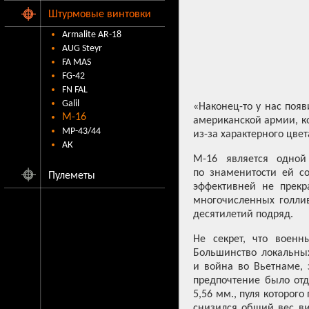
Штурмовые винтовки
Armalite AR-18
AUG Steyr
FA MAS
FG-42
FN FAL
Galil
«Наконец-то у нас поя
M-16
американской армии, к
MP-43/44
из-за характерного цвет
АК
М-16 является одной
по знаменитости ей со
Пулеметы
эффективней не прекр
многочисленных голлив
десятилетий подряд.
Не секрет, что воен
Большинство локальных
и война во Вьетнаме,
предпочтение было отд
5,56 мм., пуля которог
снизился общий вес ви