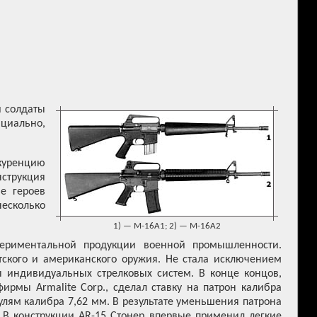
и солдаты
ициально,
куренцию
нструкция
е героев
несколько
1) — M-16A1; 2) — M-16A2
периментальной продукции военной промышленности.
ского и американского оружия. Не стала исключением
 индивидуальных стрелковых систем. В конце концов,
ирмы Armalite Corp., сделал ставку на патрон калибра
пулям калибра 7,62 мм. В результате уменьшения патрона
. В конструкции AR-15 Стонер впервые применил легкие