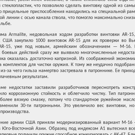
стеклопластик, что позволило сделать винтовку одной из сам
что прицельные приспособления находились на специальной рам
й линии с осью канала ствола, что помогло максимально сниз
льбе.
ма Armalite, недовольная ходом разработки винтовки AR-15
1962 США закупило 1000 винтовок AR-15 для их проверки во 
AR-15, уже под новым, армейским обозначением — М-16. Не
 боевых действий сразу же выявило многочисленные недостат
вка оказалась достаточно капризной. Из соображений эконом
а комплектов для чистки оружия. К тому же неудачно подобра
из-за чего гильза намертво застревала в патроннике. Ее прих
плачевным результатам.
ме недостатки заставили разработчиков пересмотреть конс
ило коррозионную стойкость и облегчило чистку. Тип патро
более вязкую смазку, потому что стандартное ружейное масл
аменили 30-ти патронными. Это увеличило вес винтовки, но
 производства.
жение армии США приняли модернизированный вариант М-16 —
в Юго-Восточной Азии. Образец под индексом А1 вытеснил вс
первые получили оружие способное конкурировать с АК-47. Бл