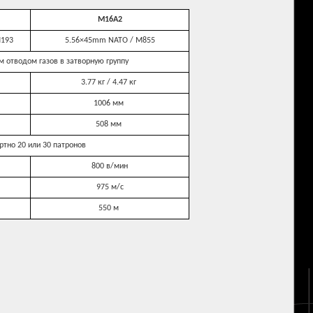
M16A2
M193
5.56×45mm NATO / M855
м отводом газов в затворную группу
3.77 кг / 4.47 кг
1006 мм
508 мм
ртно 20 или 30 патронов
800 в/мин
975 м/с
550 м