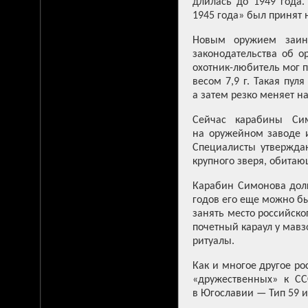
длилась до 1949 года
1945 года» был принят 
Новым оружием заинт
законодательства об 
охотник-любитель мог 
весом 7,9 г. Такая пул
а затем резко меняет н
Сейчас карабины Сим
на оружейном заводе 
Специалисты утверждаю
крупного зверя, обитаю
Карабин Симонова долг
годов его еще можно бы
занять место российско
почетный караул у мавз
ритуалы.
Как и многое другое ро
«дружественных» к СС
в Югославии — Тип 59 и 