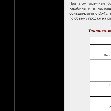
При этом отличные бо
карабина и в настоя
обладателями СКС-45, 
по объему продаж на р
Тактико-т
Вес 
Н
С