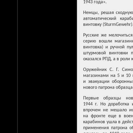
1943 года».
Немцы, решая сходную 
автоматический караб
винтовку (SturmGewehr)
Русские же мелочиться
серию вошли магазинн
винтовка) и ручной пу
штурмовой винтовки 
оказался РПД, а в роли
Оружейник С. Г. Симо
магазинами на 5 и 10 
и эвакуации оборонны
нового патрона образца 
Первые образцы нов
1944 г. Но доработка
впрочем не мешало ис
на фронте еще в воен
карабинов ушла в дейс
применения патрона об