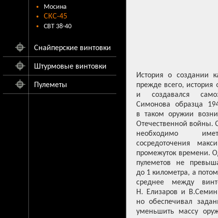
Мосина
СКС-45
СВТ 38-40
Снайперские винтовки
Штурмовые винтовки
История о создании к
Пулеметы
прежде всего, история 
и создавался само
Симонова образца 194
в таком оружии возни
Отечественной войны. С
необходимо име
сосредоточения макс
промежуток времени. О
пулеметов не превыша
до 1 километра, а пот
среднее между винт
Н. Елизаров и В.Семин
но обеспечивал задан
уменьшить массу оруж