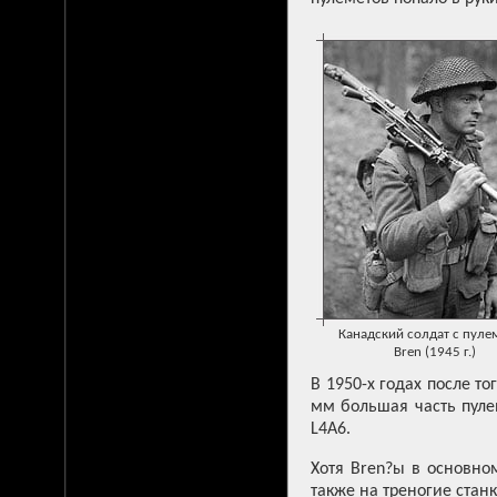
Канадский солдат с пуле
Bren (1945 г.)
В 1950-х годах после то
мм большая часть пуле
L4A6.
Хотя Bren?ы в основно
также на треногие стан