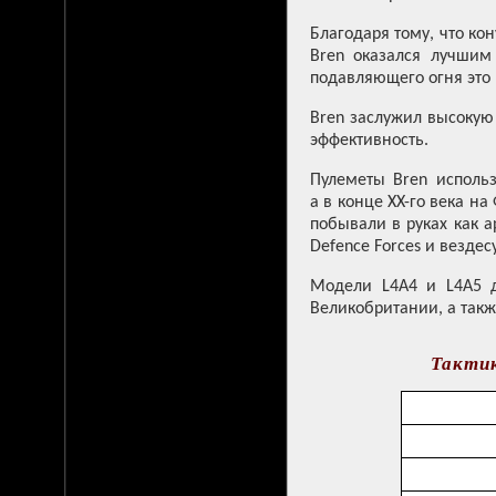
Благодаря тому, что ко
Bren оказался лучшим
подавляющего огня это н
Bren заслужил высокую
эффективность.
Пулеметы Bren исполь
а в конце XX-го века на
побывали в руках как а
Defence Forces и вездес
Модели L4A4 и L4A5 д
Великобритании, а также
Тактик