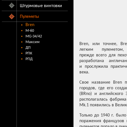
Штурмовые винтовки
Пулеметы
Bren
M-60
MG-34/42
Максим
Bren, или точнее, B
ДП
легким пулеметом,
РПК
прежде всего для пехо
РПД
разработана англич
и прослужила практич
века.
Свое название Bren п
городов, где его созд
(BRno) и английского Э
располагалась фабрика
Mk.1 появились в Велик
Только до 1940 г. был
поражения французов и
пулеметов попало в рук